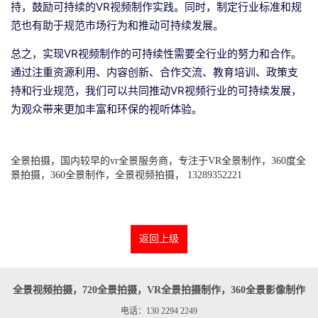
持，鼓励可持续的VR视频制作实践。同时，制定行业标准和规
范也有助于规范市场行为和推动可持续发展。
总之，实现VR视频制作的可持续性需要全行业的努力和合作。
通过注重资源利用、内容创新、合作交流、教育培训、政策支
持和行业规范，我们可以共同推动VR视频行业的可持续发展，
为观众带来更加丰富和环保的视听体验。
全景拍摄，国内较早的vr全景服务商，专注于VR全景制作，360度全
景拍摄，360全景制作，全景视频拍摄， 13289352221
返回上级
全景视频拍摄，720全景拍摄，VR全景拍摄制作，360全景影像制作
电话：130 2294 2249