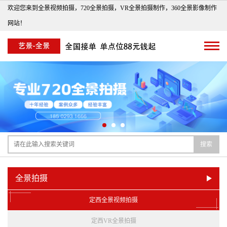
欢迎您来到全景视频拍摄，720全景拍摄，VR全景拍摄制作，360全景影像制作
网站！
搜索
全景拍摄
定西全景视频拍摄
定西VR全景拍摄