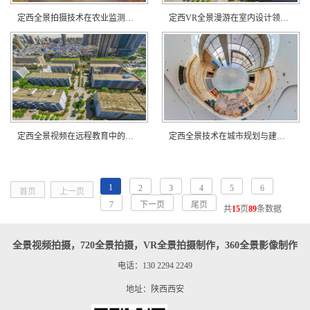
定西全景拍摄技术在农业监测中的应用？
定西VR全景漫游在室内设计领域的优势？
定西全景视频在远程教育中的创新实践？
定西全景技术在城市规划与建设中的应用？
1
2
3
4
5
6
首页
上一页
7
下一页
尾页
共
15
页
89
条数据
全景视频拍摄，720全景拍摄，VR全景拍摄制作，360全景影像制作
电话：130 2294 2249
地址：陕西西安