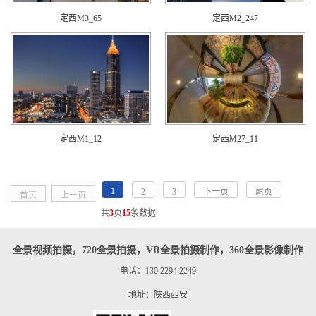
定西M3_65
定西M2_247
定西M1_12
定西M27_11
1
2
3
下一页
尾页
首页
上一页
共
3
页
15
条数据
全景视频拍摄，720全景拍摄，VR全景拍摄制作，360全景影像制作
电话：130 2294 2249
地址：陕西西安