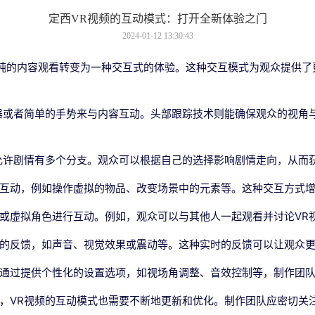
定西VR视频的互动模式：打开全新体验之门
2024-01-12 13:30:43
单纯的内容观看转变为一种交互式的体验。这种交互模式为观众提供
器或者简单的手势来与内容互动。头部跟踪技术则能确保观众的视角
允许剧情有多个分支。观众可以根据自己的选择影响剧情走向，从而
互动，例如操作虚拟的物品、改变场景中的元素等。这种交互方式
或虚拟角色进行互动。例如，观众可以与其他人一起观看并讨论VR
的反馈，如声音、视觉效果或震动等。这种实时的反馈可以让观众
通过提供个性化的设置选项，如视场角调整、音效控制等，制作团
，VR视频的互动模式也需要不断地更新和优化。制作团队应密切关