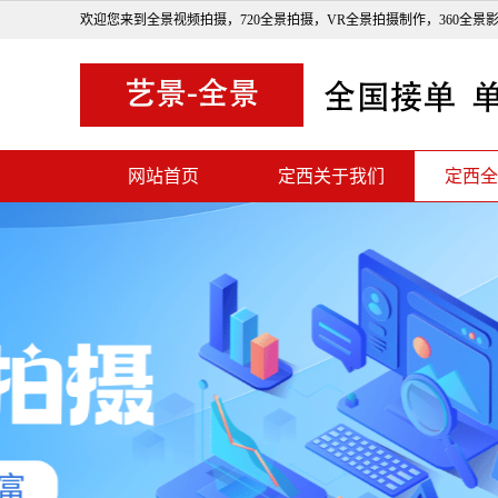
欢迎您来到全景视频拍摄，720全景拍摄，VR全景拍摄制作，360全景
网站首页
定西关于我们
定西全