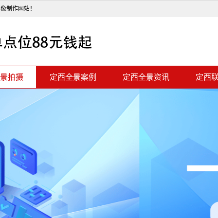
影像制作网站！
景拍摄
定西全景案例
定西全景资讯
定西