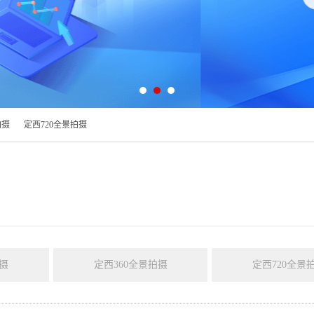
拍摄
定西720全景拍摄
摄
定西360全景拍摄
定西720全景