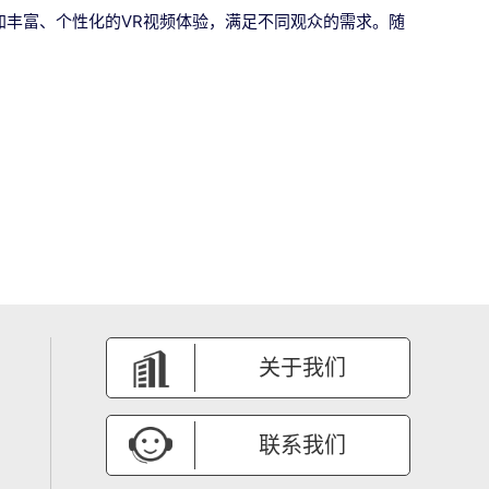
加丰富、个性化的VR视频体验，满足不同观众的需求。随
关于我们
联系我们