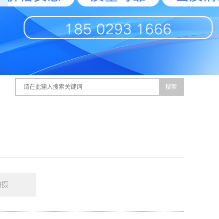
搜索
拍摄