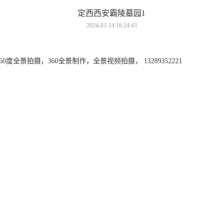
定西西安霸陵墓园1
2024-01-14 16:24:43
全景拍摄，360全景制作，全景视频拍摄， 13289352221