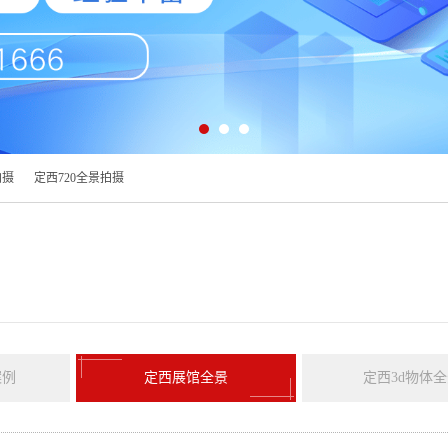
拍摄
定西720全景拍摄
案例
定西展馆全景
定西3d物体