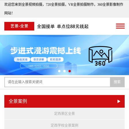
欢迎您来到全景视频拍摄，720全景拍摄，VR全景拍摄制作，360全景影像制作
网站！
搜索
全景案例
定西景区全景
定西学校全景案例