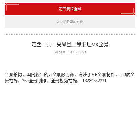
定西展馆全景
定西3d物体全景
定西中共中央凤凰山麓旧址VR全景
2024-01-14 16:53:53
全景拍摄，国内较早的vr全景服务商，专注于VR全景制作，360度全
景拍摄，360全景制作，全景视频拍摄， 13289352221