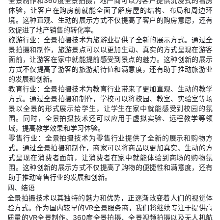
全景制作和360度全景拍摄，地产商可以为客户提供沉浸式的看房
体验，让客户在购房前就能全面了解房屋的结构、布局和周边环
境。这种直观、生动的展示方式不仅提高了客户的购房意愿，还有
效促进了地产销售的转化率。
旅游行业：全景拍摄技术为旅游业提供了全新的展示方式。通过全
景拍摄和制作，旅游景点可以以更加生动、真实的方式呈现在游客
面前，让游客在家中就能提前感受到景点的魅力。这种创新的展示
方式不仅提高了游客的旅游期待值和满意度，还有助于推动旅游业
的发展和创新。
教育行业：全景拍摄技术为教育行业带来了更加直观、生动的教学
方式。通过全景拍摄和制作，学校可以将校园、教室、实验室等场
景以全景的形式展示给学生，让学生在家中就能感受到校园的氛
围。同时，全景拍摄技术还可以应用于虚拟实验、远程教学等领
域，提高教学效果和学习体验。
零售行业：全景拍摄技术为零售行业提供了全新的展示和购物方
式。通过全景拍摄和制作，商家可以将商品以更加真实、生动的方
式呈现在消费者面前，让消费者在家中就能体验到商场的购物氛
围。这种创新的展示方式不仅提高了购物的便捷性和满意度，还有
助于推动零售行业的发展和创新。
四、结语
全景拍摄技术以其独特的魅力和优势，正逐渐改变着人们的视觉体
验方式。作为国内较早的VR全景服务商，我们将继续专注于提供高
质量的VR全景制作、360度全景拍摄、全景视频拍摄以及无人机航